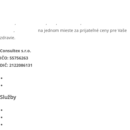
Masáže
,
Maderoterapia
,
Joga
,
Bankovanie
,
SM
systém
,
Tejpovanie
na jednom mieste za prijateľné ceny pre Vaše
zdravie.
Consultex s.r.o.
IČO: 55756263
DIČ: 2122086131
Služby
Masáž Košice
Maderoterapia Košice
Joga Košice