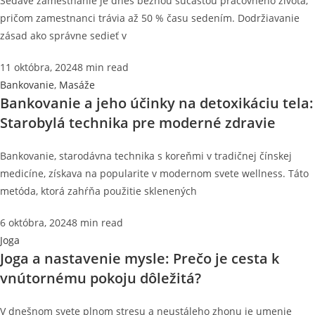
Sedavé zamestnanie je dnes bežnou súčasťou pracovného života,
pričom zamestnanci trávia až 50 % času sedením. Dodržiavanie
zásad ako správne sedieť v
11 októbra, 2024
8 min read
Bankovanie
,
Masáže
Bankovanie a jeho účinky na detoxikáciu tela:
Starobylá technika pre moderné zdravie
Bankovanie, starodávna technika s koreňmi v tradičnej čínskej
medicíne, získava na popularite v modernom svete wellness. Táto
metóda, ktorá zahŕňa použitie sklenených
6 októbra, 2024
8 min read
Joga
Joga a nastavenie mysle: Prečo je cesta k
vnútornému pokoju dôležitá?
V dnešnom svete plnom stresu a neustáleho zhonu je umenie