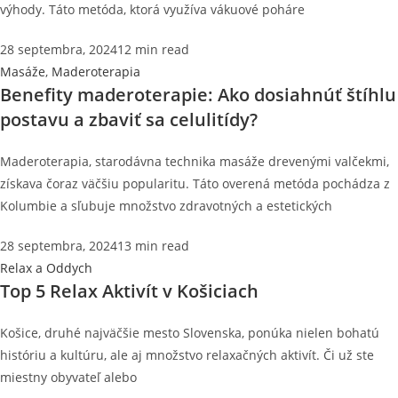
výhody. Táto metóda, ktorá využíva vákuové poháre
28 septembra, 2024
12 min read
Masáže
,
Maderoterapia
Benefity maderoterapie: Ako dosiahnúť štíhlu
postavu a zbaviť sa celulitídy?
Maderoterapia, starodávna technika masáže drevenými valčekmi,
získava čoraz väčšiu popularitu. Táto overená metóda pochádza z
Kolumbie a sľubuje množstvo zdravotných a estetických
28 septembra, 2024
13 min read
Relax a Oddych
Top 5 Relax Aktivít v Košiciach
Košice, druhé najväčšie mesto Slovenska, ponúka nielen bohatú
históriu a kultúru, ale aj množstvo relaxačných aktivít. Či už ste
miestny obyvateľ alebo