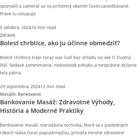
spomaliť a zamerať sa na prítomný okamih často zanedbávané.
Práve tu vstupuje
5 októbra, 2024
10 min read
Zdravie
Bolesť chrbtice, ako ju účinne obmedziť?
Bolesť chrbtice trápi čoraz viac ľudí bez ohľadu na vek či životný
štýl. Sedavé zamestnanie, nedostatok pohybu a nesprávne držanie
tela patria
29 septembra, 2024
12 min read
Masáže
,
Bankovanie
Bankovanie Masáž: Zdravotné Výhody,
História a Moderné Praktiky
Bankovanie masáž, starodávna technika, ktorá sa v posledných
rokoch stáva čoraz populárnejšou, prináša mnohé zdravotné