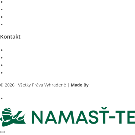
Bankovanie Košice
SM Systém Košice
Tejpovanie Košice
Darčekové Poukážky
Kontakt
Hroncová 3, 3. poschodie, č.d. 308, 040 01 Košice
+421 948 617 300
info@namastte.sk
Po-Pia:
08:00 - 20:00
© 2026 · Všetky Práva Vyhradené |
Made By
Setweb.sk
Zásady Používania Súborov Cookie