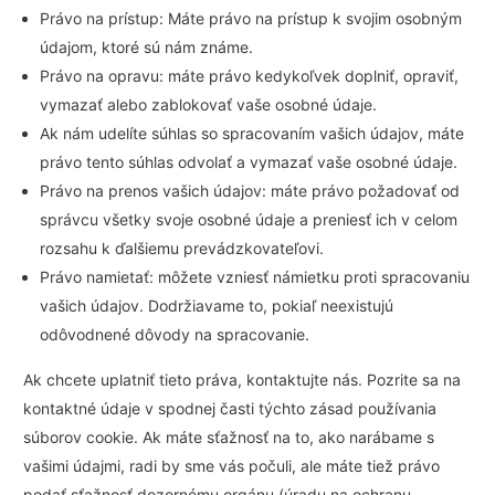
Právo na prístup: Máte právo na prístup k svojim osobným
údajom, ktoré sú nám známe.
Právo na opravu: máte právo kedykoľvek doplniť, opraviť,
vymazať alebo zablokovať vaše osobné údaje.
Ak nám udelíte súhlas so spracovaním vašich údajov, máte
právo tento súhlas odvolať a vymazať vaše osobné údaje.
Právo na prenos vašich údajov: máte právo požadovať od
správcu všetky svoje osobné údaje a preniesť ich v celom
rozsahu k ďalšiemu prevádzkovateľovi.
Právo namietať: môžete vzniesť námietku proti spracovaniu
vašich údajov. Dodržiavame to, pokiaľ neexistujú
odôvodnené dôvody na spracovanie.
Ak chcete uplatniť tieto práva, kontaktujte nás. Pozrite sa na
kontaktné údaje v spodnej časti týchto zásad používania
súborov cookie. Ak máte sťažnosť na to, ako narábame s
vašimi údajmi, radi by sme vás počuli, ale máte tiež právo
podať sťažnosť dozornému orgánu (úradu na ochranu