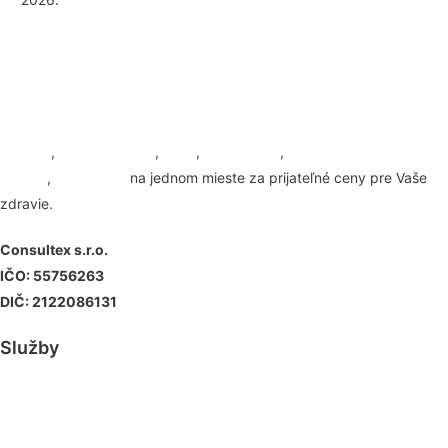
Masáže
,
Maderoterapia
,
Joga
,
Bankovanie
,
SM
systém
,
Tejpovanie
na jednom mieste za prijateľné ceny pre Vaše
zdravie.
Consultex s.r.o.
IČO: 55756263
DIČ: 2122086131
Služby
Masáž Košice
Maderoterapia Košice
Joga Košice