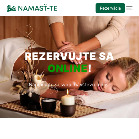
Rezervácia
REZERVUJTE SA
ONLINE
!
Naplánujte si svoju návštevu u nás.