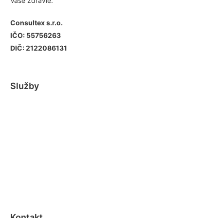
Vaše zdravie.
Consultex s.r.o.
IČO: 55756263
DIČ: 2122086131
Služby
Masáž Košice
Maderoterapia Košice
Joga Košice
Bankovanie Košice
SM Systém Košice
Tejpovanie Košice
Darčekové Poukážky
Kontakt